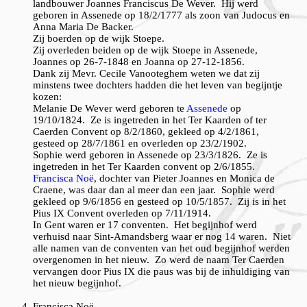
landbouwer Joannes Franciscus De Wever. Hij werd
geboren in Assenede op 18/2/1777 als zoon van Judocus en
Anna Maria De Backer.
Zij boerden op de wijk Stoepe.
Zij overleden beiden op de wijk Stoepe in Assenede,
Joannes op 26-7-1848 en Joanna op 27-12-1856.
Dank zij Mevr. Cecile Vanooteghem weten we dat zij
minstens twee dochters hadden die het leven van begijntje
kozen:
Melanie
De Wever werd geboren te
Assenede
op
19/10/1824. Ze is ingetreden in het Ter Kaarden of ter
Caerden Convent op 8/2/1860, gekleed op 4/2/1861,
gesteed op 28/7/1861 en overleden op 23/2/1902.
Sophie
werd geboren in Assenede op 23/3/1826. Ze is
ingetreden in het Ter Kaarden convent op 2/6/1855.
Francisca Noë
, dochter van Pieter Joannes en Monica de
Craene, was daar dan al meer dan een jaar. Sophie werd
gekleed op 9/6/1856 en gesteed op 10/5/1857. Zij is in het
Pius IX Convent overleden op 7/11/1914.
In Gent waren er 17 conventen. Het begijnhof werd
verhuisd naar Sint-Amandsberg waar er nog 14 waren. Niet
alle namen van de conventen van het oud begijnhof werden
overgenomen in het nieuw. Zo werd de naam Ter Caerden
vervangen door Pius IX die paus was bij de inhuldiging van
het nieuw begijnhof.
Francisca Noë