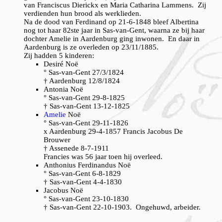
van Franciscus Dierickx en Maria Catharina Lammens. Zij
verdienden hun brood als werklieden.
Na de dood van Ferdinand op 21-6-1848 bleef Albertina
nog tot haar 82ste jaar in Sas-van-Gent, waarna ze bij haar
dochter Amelie in Aardenburg ging inwonen. En daar in
Aardenburg is ze overleden op 23/11/1885.
Zij hadden 5 kinderen:
Desiré Noë
° Sas-van-Gent 27/3/1824
† Aardenburg 12/8/1824
Antonia Noë
° Sas-van-Gent 29-8-1825
† Sas-van-Gent 13-12-1825
Amelie
Noë
° Sas-van-Gent 29-11-1826
x Aardenburg 29-4-1857 Francis Jacobus De
Brouwer
† Assenede 8-7-1911
Francies was 56 jaar toen hij overleed.
Anthonius Ferdinandus Noë
° Sas-van-Gent 6-8-1829
† Sas-van-Gent 4-4-1830
Jacobus Noë
° Sas-van-Gent 23-10-1830
† Sas-van-Gent 22-10-1903. Ongehuwd, arbeider.