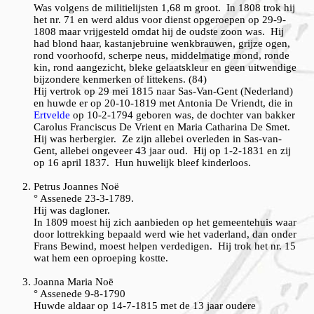
Was volgens de militielijsten 1,68 m groot. In 1808 trok hij
het nr. 71 en werd aldus voor dienst opgeroepen op 29-9-
1808 maar vrijgesteld omdat hij de oudste zoon was. Hij
had blond haar, kastanjebruine wenkbrauwen, grijze ogen,
rond voorhoofd, scherpe neus, middelmatige mond, ronde
kin, rond aangezicht, bleke gelaatskleur en geen uitwendige
bijzondere kenmerken of littekens. (84)
Hij vertrok op 29 mei 1815 naar Sas-Van-Gent (Nederland)
en huwde er op 20-10-1819 met Antonia De Vriendt, die in
Ertvelde
op 10-2-1794 geboren was, de dochter van bakker
Carolus Franciscus De Vrient en Maria Catharina De Smet.
Hij was herbergier. Ze zijn allebei overleden in Sas-van-
Gent, allebei ongeveer 43 jaar oud. Hij op 1-2-1831 en zij
op 16 april 1837. Hun huwelijk bleef kinderloos.
Petrus Joannes Noë
° Assenede 23-3-1789.
Hij was dagloner.
In 1809 moest hij zich aanbieden op het gemeentehuis waar
door lottrekking bepaald werd wie het vaderland, dan onder
Frans Bewind, moest helpen verdedigen. Hij trok het nr. 15
wat hem een oproeping kostte.
Joanna
Maria Noë
° Assenede 9-8-1790
Huwde aldaar op 14-7-1815 met de 13 jaar oudere