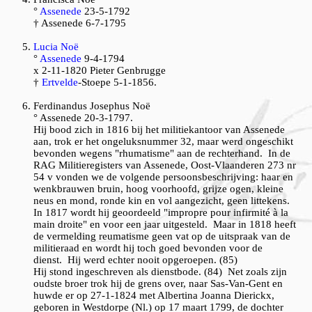
°
Assenede
23-5-1792
† Assenede 6-7-1795
Lucia Noë
°
Assenede
9-4-1794
x 2-11-1820 Pieter Genbrugge
†
Ertvelde
-Stoepe 5-1-1856.
Ferdinandus
Josephus Noë
° Assenede 20-3-1797.
Hij bood zich in 1816 bij het militiekantoor van Assenede
aan, trok er het ongeluksnummer 32, maar werd ongeschikt
bevonden wegens "rhumatisme" aan de rechterhand. In de
RAG Militieregisters van Assenede, Oost-Vlaanderen 273 nr
54 v vonden we de volgende persoonsbeschrijving: haar en
wenkbrauwen bruin, hoog voorhoofd, grijze ogen, kleine
neus en mond, ronde kin en vol aangezicht, geen littekens.
In 1817 wordt hij geoordeeld "impropre pour infirmité à la
main droite" en voor een jaar uitgesteld. Maar in 1818 heeft
de vermelding reumatisme geen vat op de uitspraak van de
militieraad en wordt hij toch goed bevonden voor de
dienst. Hij werd echter nooit opgeroepen. (85)
Hij stond ingeschreven als dienstbode. (84) Net zoals zijn
oudste broer trok hij de grens over, naar Sas-Van-Gent en
huwde er op 27-1-1824 met Albertina Joanna Dierickx,
geboren in Westdorpe (Nl.) op 17 maart 1799, de dochter