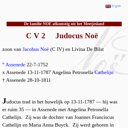
De familie NOE afkomstig uit het Meetjesland
C V 2 Judocus Noë
zoon van
Jacobus Noë
(C IV) en Livina De Bilst
°
Assenede
22-7-1752
x Assenede 13-11-1787 Angelina Petronella
Cathelijn
† Assenede 28-10-1811
J
udocus trad in het huwelijk op 13-11-1787 — hij was
er ruim 35 — in Assenede met Angelina Petronella
Cathelijn. Zij was de dochter van Joannes Franciscus
Cathelijn en Maria Anna Buyck. Zij werd geboren in