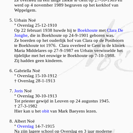
Ze overleed na een lange ziekte te Gent op 27-10-1989 en
werd op 4 november 1989 begraven op het kerkhof van
Wippelgem.
Urbain
Noë
° Overslag 25-12-1910
Op 22 februari 1938 huwde hij te
Boekhoute
met
Clara De
Jonghe
, die in Boekhoute op 24-9-1901 geboren was.
Ze boerden op het ouderlijk hof van Clara op de Posthoorn
te Boekhoute tot 1976. Clara overleed te Gent in de kliniek
Maria Middelares op 27-9-1987 en Urbain verwisselde het
tijdelijke met het eeuwige te Boekhoute op 7-10-1988.
Zij hadden geen kinderen.
Gabriella Noë
° Overslag 15-10-1912
† Overslag 28-1-1913
Joris
Noë
° Overslag 30-10-1913
Tot priester gewijd in Leuven op 24 augustus 1945.
† 27-3-1982
Hier kan u het
obit
van Mark Baeyens lezen.
Albert Noë
°
Overslag
14-7-1915
Na zijn lagere school op Overslag en 3 jaar moderne