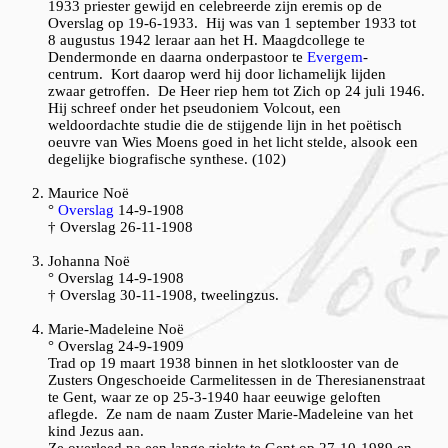
1933 priester gewijd en celebreerde zijn eremis op de
Overslag op 19-6-1933. Hij was van 1 september 1933 tot
8 augustus 1942 leraar aan het H. Maagdcollege te
Dendermonde en daarna onderpastoor te
Evergem
-
centrum. Kort daarop werd hij door lichamelijk lijden
zwaar getroffen. De Heer riep hem tot Zich op 24 juli 1946.
Hij schreef onder het pseudoniem Volcout, een
weldoordachte studie die de stijgende lijn in het poëtisch
oeuvre van Wies Moens goed in het licht stelde, alsook een
degelijke biografische synthese. (102)
Maurice Noë
°
Overslag
14-9-1908
† Overslag 26-11-1908
Johanna Noë
° Overslag 14-9-1908
† Overslag 30-11-1908, tweelingzus.
Marie-Madeleine Noë
° Overslag 24-9-1909
Trad op 19 maart 1938 binnen in het slotklooster van de
Zusters Ongeschoeide Carmelitessen in de Theresianenstraat
te Gent, waar ze op 25-3-1940 haar eeuwige geloften
aflegde. Ze nam de naam Zuster Marie-Madeleine van het
kind Jezus aan.