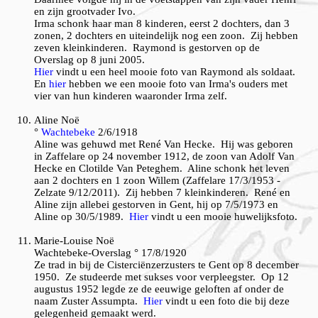
en zijn grootvader Ivo.
Irma schonk haar man 8 kinderen, eerst 2 dochters, dan 3
zonen, 2 dochters en uiteindelijk nog een zoon. Zij hebben
zeven kleinkinderen. Raymond is gestorven op de
Overslag op 8 juni 2005.
Hier
vindt u een heel mooie foto van Raymond als soldaat.
En
hier
hebben we een mooie foto van Irma's ouders met
vier van hun kinderen waaronder Irma zelf.
Aline Noë
°
Wachtebeke
2/6/1918
Aline was gehuwd met René Van Hecke. Hij was geboren
in Zaffelare op 24 november 1912, de zoon van Adolf Van
Hecke en Clotilde Van Peteghem. Aline schonk het leven
aan 2 dochters en 1 zoon Willem (Zaffelare 17/3/1953 -
Zelzate 9/12/2011). Zij hebben 7 kleinkinderen. René en
Aline zijn allebei gestorven in Gent, hij op 7/5/1973 en
Aline op 30/5/1989.
Hier
vindt u een mooie huwelijksfoto.
Marie-Louise
Noë
Wachtebeke-Overslag ° 17/8/1920
Ze trad in bij de Cisterciënzerzusters te Gent op 8 december
1950. Ze studeerde met sukses voor verpleegster. Op 12
augustus 1952 legde ze de eeuwige geloften af onder de
naam Zuster Assumpta.
Hier
vindt u een foto die bij deze
gelegenheid gemaakt werd.