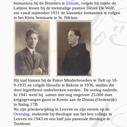
humaniora bij de Broeders te
Zelzate
, volgde hij intens de
Latijnse lessen bij de toenmalige pastoor Désiré De Wolf,
om vanaf september 1931 de klassieke humaniora te volgen
in het Klein Seminarie te St. Niklaas.
Hij trad binnen bij de Paters Minderbroeders te Tielt op 18-
9-1935 en volgde filosofie te Rekem in 1936, studies die
door legerdienst onderbroken werden. De oorlog naderde.
In 1941 werd hij samen met nog ongeveer 25.000 man
krijgsgevangen gezet te Krems aan de Donau (Oostenrijk)
in Stalag 17B.
Na zijn priesterwijding in Leuven en zijn eremis op de
Overslag
, studeerde hij theologie aan het Iers college in
Leuven tot 1943 en een half jaar pastorale theologie te
Turnhout.