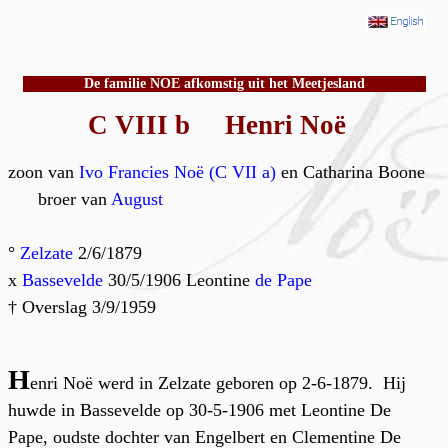
De familie NOE afkomstig uit het Meetjesland
C VIII b Henri Noë
zoon van
Ivo Francies Noë (C VII a)
en Catharina Boone
broer van
August
°
Zelzate
2/6/1879
x
Bassevelde
30/5/1906 Leontine
de Pape
† Overslag 3/9/1959
H
enri Noë werd in Zelzate geboren op 2-6-1879. Hij
huwde in Bassevelde op 30-5-1906 met Leontine De
Pape, oudste dochter van Engelbert en Clementine De