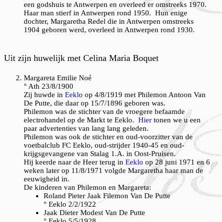
een godshuis te Antwerpen en overleed er omstreeks 1970.
Haar man stierf in Antwerpen rond 1950. Hun enige
dochter, Margaretha Redel die in Antwerpen omstreeks
1904 geboren werd, overleed in Antwerpen rond 1930.
Uit zijn huwelijk met Celina Maria Boquet
M
argareta Emilie Noé
° Ath 23/8/1900
Zij huwde in
Eeklo
op 4/8/1919 met Philemon Antoon Van
De Putte, die daar op 15/7/1896 geboren was.
Philemon was de stichter van de vroegere befaamde
electrohandel op de Markt te Eeklo.
Hier
tonen we u een
paar advertenties van lang lang geleden.
Philemon was ook de stichter en oud-voorzitter van de
voetbalclub FC Eeklo, oud-strijder 1940-45 en oud-
krijgsgevangene van Stalag 1.A. in Oost-Pruisen.
Hij keerde naar de Heer terug in
Eeklo
op 28 juni 1971 en 6
weken later op 11/8/1971 volgde Margaretha haar man de
eeuwigheid in.
De kinderen van Philemon en Margareta:
Roland Pieter Jaak Filemon Van De Putte
° Eeklo 2/2/1922
Jaak Dieter Modest Van De Putte
° Eeklo 5/5/1928