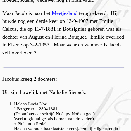
moeder, Adèle, weduwe, nog in Mainvault.
Maar Jacob is naar het
Meetjesland
teruggekeerd. Hij
huwde nog een derde keer op 13-9-1907 met Emilie
Calcus, die op 11-7-1881 in Bousignies geboren was als
dochter van August en Florina Bouquet. Emilie overleed
in Elsene op 3-2-1953. Maar waar en wanneer is Jacob
zelf overleden ?
Jacobus kreeg 2 dochters:
Uit zijn huwelijk met Nathalie Sienack:
Helena Lucia Noé
° Borgerhout 28/4/1881
(De ambtenaar schrijft Noé ipv Noë en geeft
'werktuigkundige' als beroep van de vader.)
x Philemon Redel
Helena woonde haar laatste levensjaren bij religieuzen in