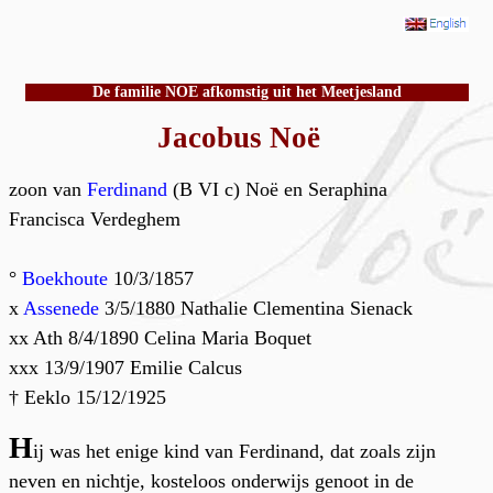
De familie NOE afkomstig uit het Meetjesland
Jacobus Noë
zoon van
Ferdinand
(B VI c) Noë en Seraphina
Francisca Verdeghem
°
Boekhoute
10/3/1857
x
Assenede
3/5/1880 Nathalie Clementina Sienack
xx Ath 8/4/1890 Celina Maria Boquet
xxx 13/9/1907 Emilie Calcus
† Eeklo 15/12/1925
H
ij was het enige kind van Ferdinand, dat zoals zijn
neven en nichtje, kosteloos onderwijs genoot in de