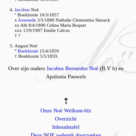
Jacobus
Noë
° Boekhoute 10/3/1857
x
Assenede
3/5/1880 Nathalie Clementina Sienack
xx Ath 8/4/1890 Celina Maria Boquet
xxx 13/9/1907 Emilie Calcus
† ?
August Noë
°
Boekhoute
15/4/1859
† Boekhoute 5/5/1859.
Over zijn ouders
Jacobus Bernardus Noë
(B V b) en
Apolonia Pauwels
Onze Noë Welkom-blz
Overzicht
Inhoudstafel
Deze NOE webstek doorzoeken