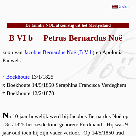
De familie NOE afkomstig uit het Meetjesland
B VI b Petrus Bernardus Noë
zoon van
Jacobus Bernardus Noë (B V b)
en Apolonia
Pauwels
°
Boekhoute
13/1/1825
x Boekhoute 14/5/1850 Seraphina Francisca Verdeghem
† Boekhoute 12/2/1878
N
a 10 jaar huwelijk werd bij Jacobus Bernardus Noë op
13/1/1825 het zesde kind geboren: Ferdinand. Hij was 9
jaar oud toen hij zijn vader verloor. Op 14/5/1850 trad