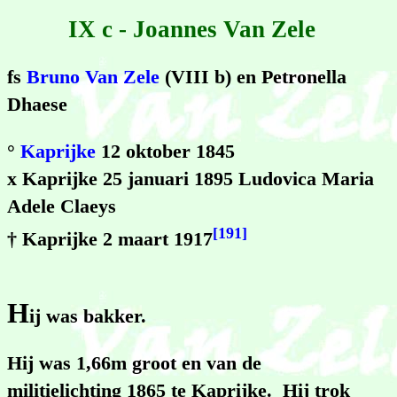
IX c - Joannes Van Zele
fs
Bruno Van Zele
(VIII b) en Petronella
Dhaese
°
Kaprijke
12 oktober 1845
x Kaprijke 25 januari 1895 Ludovica Maria
Adele Claeys
[191]
† Kaprijke 2 maart 1917
H
ij was bakker.
Hij was 1,66m groot en van de
militielichting 1865 te Kaprijke. Hij trok