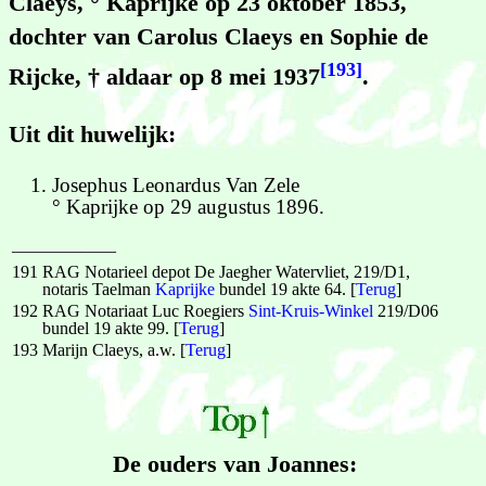
Claeys, ° Kaprijke op 23 oktober 1853,
dochter van Carolus Claeys en Sophie de
[193]
Rijcke, † aldaar op 8 mei 1937
.
Uit dit huwelijk:
Josephus Leonardus Van Zele
° Kaprijke op 29 augustus 1896.
——————
191
RAG Notarieel depot De Jaegher Watervliet, 219/D1,
notaris Taelman
Kaprijke
bundel 19 akte 64. [
Terug
]
192
RAG Notariaat Luc Roegiers
Sint-Kruis-Winkel
219/D06
bundel 19 akte 99. [
Terug
]
193
Marijn Claeys, a.w. [
Terug
]
De ouders van Joannes: