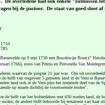
. De overledene had ook enkele "zielmissen tot
ragen bij de pastoor. De staat van goed sloot a
:
t 1710
1785.
n Bassevelde op 9 mei 1730 met Boudewijn Braet (° Hansb
bruari 1766), zoon van Petrus en Petronella Van Maldegem
deren waarvan de jongste 21 jaar was. Om uit onverdeeldh
e de helft van ongeveer 5 gemeten land in de Vent te Basse
eten land ook in de Vent plus het zestiende deel van de S
staende op straete dichtbij de voornoemde molen".
e de helft van het hofstedeken met 450 roeden land, de 
e molen; de andere helft behoorde bij testament van haar st