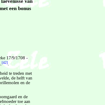
 laevenisse van
f met een bonus
eke 17/9/1708 -
[42]
.
.
eid te treden met
velde, de helft van
prillemolen en de
boomgaard en de
iefmoeder toe aan