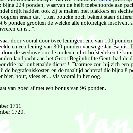
p bijna 224 ponden, waarvan de helft toebehoorde aan pach
ndel drijft hadden ook zij te maken met plakkers en slechte 
oogden eraan dat "...ten boucke noch bekent staen differe
t 6 ponden grootten de welcke alle notoirelijck insolvent 
vreren en is...".
aar door vooral door twee leningen: ene van 100 ponden
elde en een lening van 300 ponden vanwege Jan Baptist D
n door de weduwe om de molen en het hofstedeken te kunn
den landpacht aan het Groot Begijnhof te Gent, had de d
or drie jaar onbetaalde dienst ! Daarmee zou hij zich een
j de begrafeniskosten en de maaltijd achteraf die bijna 8 
 bier, hout, vlees en... vis vooral in het oog.
staat van goed af met een bonus van 96 ponden.
ber 1711
ember 1720.