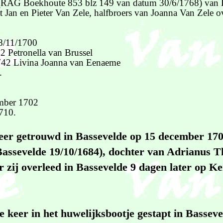
d (RAG Boekhoute 853 blz 149 van datum 30/6/1768) van 
 Jan en Pieter Van Zele, halfbroers van Joanna Van Zele ov
8/11/1700
2 Petronella van Brussel
742 Livina Joanna van Eenaeme
.
mber 1702
1710.
keer getrouwd in Bassevelde op 15 december 17
Bassevelde 19/10/1684), dochter van Adrianus T
zij overleed in Bassevelde 9 dagen later op K
e keer in het huwelijksbootje gestapt in Basseve