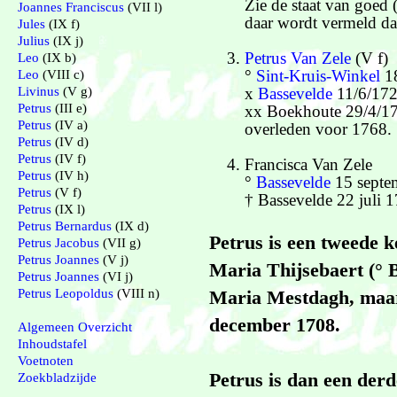
Zie de staat van goe
Joannes Franciscus
(VII l)
daar wordt vermeld dat
Jules
(IX f)
Julius
(IX j)
Petrus Van Zele
(V f)
Leo
(IX b)
°
Sint-Kruis-Winkel
1
Leo
(VIII c)
Livinus
(V g)
x
Bassevelde
11/6/172
Petrus
(III e)
xx Boekhoute 29/4/1
Petrus
(IV a)
overleden voor 1768. 
Petrus
(IV d)
Petrus
(IV f)
Francisca Van Zele
Petrus
(IV h)
°
Bassevelde
15 septe
Petrus
(V f)
† Bassevelde 22 juli 
Petrus
(IX l)
Petrus Bernardus
(IX d)
Petrus is een tweede 
Petrus Jacobus
(VII g)
Petrus Joannes
(V j)
Maria Thijsebaert (° 
Petrus Joannes
(VI j)
Petrus Leopoldus
(VIII n)
Maria Mestdagh, maar 
december 1708.
Algemeen Overzicht
Inhoudstafel
Voetnoten
Petrus is dan een derd
Zoekbladzijde