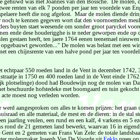
ie gehuwd was met Joannes van den Bossche. De molen, d
 twee renten van elk 7 ponden per jaar ten voordele van En
pelaere heeft die nog afgelost. Maar de molen diende dri
r noch te kennen gegeven wort dat den voornoemden meule
ders buyten staet weesende om sonder groot paryckel voord
enen ende dese houderigghe is te neder geworpen ende op d
len gestaen heeft, ten jaere 1764 eenen teenemael nieuwe
 opgebauwt geworden..." De molen was belast met een wi
 met een chijnsrente van een halve pond per jaar ten voorde
t echtpaar 550 roeden land in de Vent in december 1742, 
straatje in 1750 en 400 roeden land in de Vent einde 176
lijk plotselinge) dood had Boudewijn nog de molen van Da
het beschuurde hofstedeke met boomgaard en tuin gekoch
e acte moest nog verleden worden.
r werd aangesproken om alles te komen prijzen: het graan 
uisraad en alle materiaal, de mest en de dieren: in de stal 
en jaarling veulen, een rund en een kalf, 4 varkens en 5 ez
ns rond de 21 gemeten land bewerkt, waarvan 16 in eigen
e Gent en 2 gemeten van Frans Van Zele: de totale landsba
ter molenmaker Joseph Van De Voorde uit
Eeklo
prees op