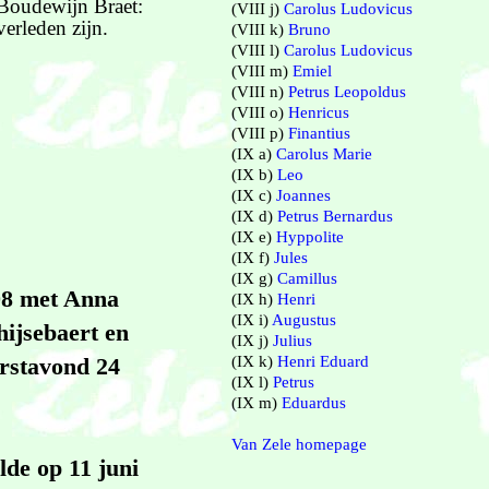
Boudewijn Braet:
(VIII j)
Carolus Ludovicus
erleden zijn.
(VIII k)
Bruno
(VIII l)
Carolus Ludovicus
(VIII m)
Emiel
(VIII n)
Petrus Leopoldus
(VIII o)
Henricus
(VIII p)
Finantius
(IX a)
Carolus Marie
(IX b)
Leo
(IX c)
Joannes
(IX d)
Petrus Bernardus
(IX e)
Hyppolite
(IX f)
Jules
(IX g)
Camillus
08 met Anna
(IX h)
Henri
(IX i)
Augustus
hijsebaert en
(IX j)
Julius
(IX k)
Henri Eduard
erstavond 24
(IX l)
Petrus
(IX m)
Eduardus
Van Zele homepage
lde op 11 juni