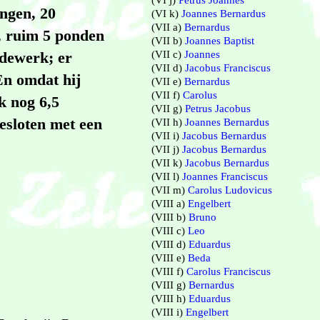
(VI j)
Petrus Joannes
ngen, 20
(VI k)
Joannes Bernardus
(VII a)
Bernardus
t, ruim 5 ponden
(VII b)
Joannes Baptist
(VII c)
Joannes
rdewerk; er
(VII d)
Jacobus Franciscus
En omdat hij
(VII e)
Bernardus
(VII f)
Carolus
k nog 6,5
(VII g)
Petrus Jacobus
esloten met een
(VII h)
Joannes Bernardus
(VII i)
Jacobus Bernardus
(VII j)
Jacobus Bernardus
(VII k)
Jacobus Bernardus
(VII l)
Joannes Franciscus
(VII m)
Carolus Ludovicus
(VIII a)
Engelbert
(VIII b)
Bruno
(VIII c)
Leo
(VIII d)
Eduardus
(VIII e)
Beda
(VIII f)
Carolus Franciscus
(VIII g)
Bernardus
(VIII h)
Eduardus
(VIII i)
Engelbert