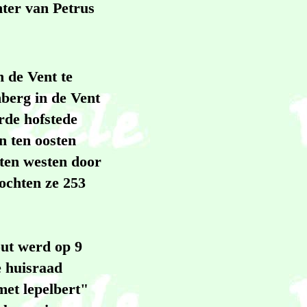
hter van Petrus
n de Vent te
nberg in de Vent
rde hofstede
n ten oosten
 ten westen door
ochten ze 253
out werd op 9
e huisraad
 met lepelbert"