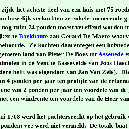
zijde het achtste deel van een huis met 75 roed
un huwelijk verkochten ze enkele onroerende g
nog ruim 74 ponden moest vereffend worden m
jken te
Boekhoute
aan Gerard De Maere waarv
behoorde. Ze kochten daarentegen een hofstede
gemeten land van Pieter De Boes uit
Assenede
e
dmolen in de Vent te Bassevelde van Joos Haeck
andere helft was eigendom van Jan Van Zele). D
an 4 ponden per jaar ten profijte van de erfge
ene van 2 ponden per jaar ten voordele van de g
met een windrente ten voordele van de Heer va
juni 1708 werd het pachtersrecht op het gebruik
6 ponden; vee werd niet vermeld. De totale baa