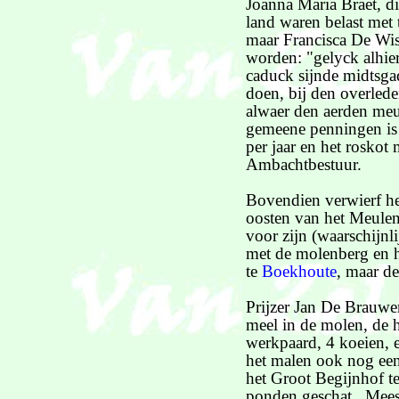
Joanna Maria Braet, d
land waren belast met
maar Francisca De Wis
worden: "gelyck alhie
caduck sijnde midtsga
doen, bij den overled
alwaer den aerden meu
gemeene penningen is
per jaar en het roskot
Ambachtbestuur.
Bovendien verwierf he
oosten van het Meulen
voor zijn (waarschijn
met de molenberg en 
te
Boekhoute
, maar d
Prijzer Jan De Brauwe
meel in de molen, de h
werkpaard, 4 koeien, e
het malen ook nog ee
het Groot Begijnhof t
ponden geschat. Mees