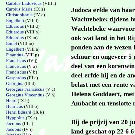
Carolus Ludovicus
(VIII l)
Judoca erfde van haar 
Carolus Marie
(IX a)
Christophorus
(IV c)
Wachtebeke; tijdens h
Engelbert
(VIII i)
Eduardus
(VIII d)
Wachtebeke waarvoor 
Eduardus
(VIII h)
ook wat land in het Ri
Eduardus
(IX m)
Emiel
(VIII m)
ponden aan de wezen 
Engelbert
(VIII a)
Finantius
(VIII p)
schuur en ongeveer 5 
Franciscus
(IV j)
deel van een korenwin
Franciscus
(V a)
Franciscus
(V b)
deel erfde hij en de 
Gaspardus
(III c)
belast met een rente v
Georgius
(III d)
Georgius Franciscus
(V c)
Helena Goddaert, met 
Georgius Vincentius
(V h)
Henri
(IX h)
Ambacht en tenslotte 
Henricus
(VIII o)
Henri Eduard
(IX k)
Hyppolite
(IX e)
Bij de prijzij van 20 
Jacobus
(III a)
Jacobus
(IV i)
land geschat op 22 6 