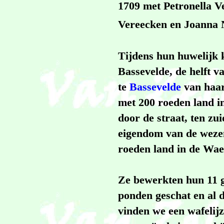
1709 met Petronella V
Vereecken en Joanna N
Tijdens hun huwelijk k
Bassevelde, de helft 
te
Bassevelde
van haar
met 200 roeden land i
door de straat, ten zu
eigendom van de wezen
roeden land in de Wael
Ze bewerkten hun 11 g
ponden geschat en al 
vinden we een wafelijze