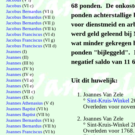
Jacobus
(V i)
68 ponden. De onkoste
Jacobus
(VI c)
Jacobus Bernardus
(VI i)
ponden achterstallige 
Jacobus Bernardus
(VII i)
Jacobus Bernardus
(VII j)
voor dienstmeid en ar
Jacobus Bernardus
(VII k)
werd geld geleend bij
Jacobus Franciscus
(VI d)
Jacobus Franciscus
(VI g)
wat minder gekregen h
Jacobus Franciscus
(VII d)
ponden "bijleggeld". 
Joannes
(I)
Joannes
(II)
negatief saldo van 11 
Joannes
(III b)
Joannes
(IV b)
Joannes
(IV e)
Uit dit huwelijk:
Joannes
(VI a)
Joannes
(VI e)
Joannes
(VII c)
Joannes Van Zele
Joannes
(IX c)
°
Sint-Kruis-Winkel
26
Joannes Athenasius
(V d)
Overleden voor nove
Joannes Baptist
(VI b)
Joannes Baptist
(VII b)
Joannes Van Zele
Joannes Bernardus
(VI k)
° Sint-Kruis-Winkel 
Joannes Bernardus
(VII h)
Overleden voor 1768.
Joannes Franciscus
(VI h)