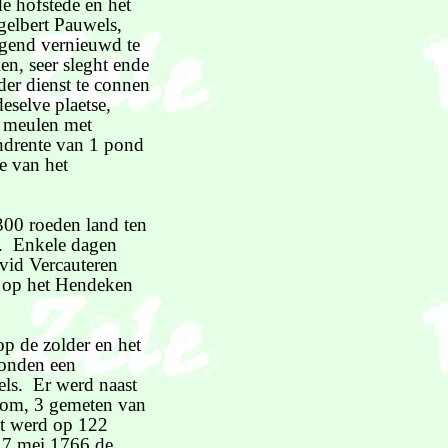
e hofstede en het
gelbert Pauwels,
ngend vernieuwd te
n, seer sleght ende
er dienst te connen
eselve plaetse,
n meulen met
ndrente van 1 pond
le van het
300 roeden land ten
2. Enkele dagen
vid Vercauteren
t op het Hendeken
op de zolder en het
stonden een
els. Er werd naast
dom, 3 gemeten van
at werd op 122
 7 mei 1766 de