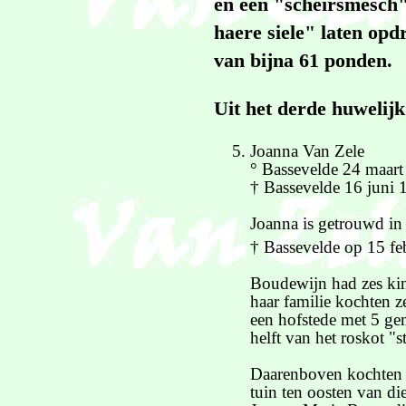
en een "scheirsmesch"
haere siele" laten opd
van bijna 61 ponden.
Uit het derde huwelijk
J
oanna Van Zele
° Bassevelde 24 maar
† Bassevelde 16 juni 
Joanna is getrouwd i
† Bassevelde op 15 fe
Boudewijn had zes kin
haar familie kochten z
een hofstede met 5 gem
helft van het roskot "
Daarenboven kochten z
tuin ten oosten van di