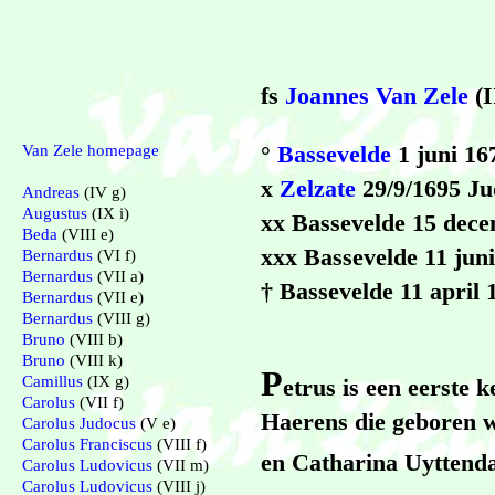
fs
Joannes Van Zele
(I
°
Bassevelde
1 juni 16
Van Zele homepage
x
Zelzate
29/9/1695 J
Andreas
(IV g)
Augustus
(IX i)
xx Bassevelde 15 dec
Beda
(VIII e)
xxx Bassevelde 11 jun
Bernardus
(VI f)
Bernardus
(VII a)
† Bassevelde 11 april 
Bernardus
(VII e)
Bernardus
(VIII g)
Bruno
(VIII b)
Bruno
(VIII k)
P
Camillus
(IX g)
etrus is een eerste 
Carolus
(VII f)
Haerens die geboren w
Carolus Judocus
(V e)
Carolus Franciscus
(VIII f)
en Catharina Uyttenda
Carolus Ludovicus
(VII m)
Carolus Ludovicus
(VIII j)