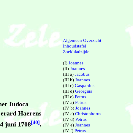
Algemeen Overzicht
Inhoudstafel
Zoekbladzijde
(I)
Joannes
(II)
Joannes
(III a)
Jacobus
(III b)
Joannes
(III c)
Gaspardus
(III d)
Georgius
(III e)
Petrus
(IV a)
Petrus
met Judoca
(IV b)
Joannes
 Gerard Haerens
(IV c)
Christophorus
(IV d)
Petrus
[40]
4 juni 1708
.
(IV e)
Joannes
(IV f)
Petrus