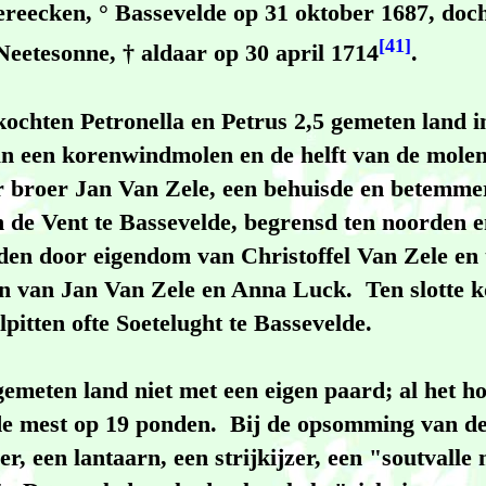
ereecken, ° Bassevelde op 31 oktober 1687, doc
[41]
eetesonne, † aldaar op 30 april 1714
.
ochten Petronella en Petrus 2,5 gemeten land i
van een korenwindmolen en de helft van de mole
 broer Jan Van Zele, een behuisde en betemme
n de Vent te Bassevelde, begrensd ten noorden e
iden door eigendom van Christoffel Van Zele en
 van Jan Van Zele en Anna Luck. Ten slotte k
pitten ofte Soetelught te Bassevelde.
emeten land niet met een eigen paard; al het h
de mest op 19 ponden. Bij de opsomming van d
r, een lantaarn, een strijkijzer, een "soutvalle