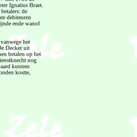
ter Ignatius Braet.
betalers: de
nte debiteuren
sijnde ende wanof
 vanwege het
e Decker uit
en betalen op het
ienstknecht nog
 paard kunnen
ponden kostte,