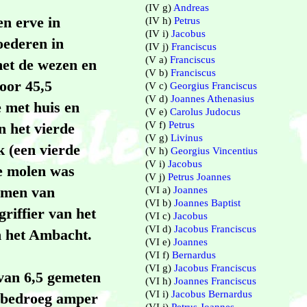
(IV g)
Andreas
en erve in
(IV h)
Petrus
(IV i)
Jacobus
oederen in
(IV j)
Franciscus
(V a)
Franciscus
et de wezen en
(V b)
Franciscus
oor 45,5
(V c)
Georgius Franciscus
(V d)
Joannes Athenasius
 met huis en
(V e)
Carolus Judocus
(V f)
Petrus
n het vierde
(V g)
Livinus
 (een vierde
(V h)
Georgius Vincentius
(V i)
Jacobus
ie molen was
(V j)
Petrus Joannes
namen van
(VI a)
Joannes
(VI b)
Joannes Baptist
riffier van het
(VI c)
Jacobus
(VI d)
Jacobus Franciscus
n het Ambacht.
(VI e)
Joannes
(VI f)
Bernardus
(VI g)
Jacobus Franciscus
 van 6,5 gemeten
(VI h)
Joannes Franciscus
(VI i)
Jacobus Bernardus
t bedroeg amper