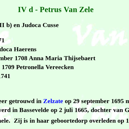
IV d - Petrus Van Zele
II b) en Judoca Cusse
71
udoca Haerens
ember 1708 Anna Maria Thijsebaert
i 1709 Petronella Vereecken
1741
keer getrouwd in
Zelzate
op 29 september 1695 
erd in Bassevelde op 2 juli 1665, dochter van
ele. Zij is in haar geboortedorp overleden op 1