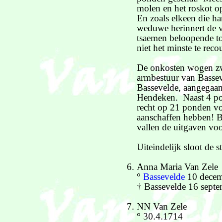
molen en het roskot o
En zoals elkeen die ha
weduwe herinnert de v
tsaemen beloopende to
niet het minste te recou
De onkosten wogen zw
armbestuur van Bassev
Bassevelde, aangegaa
Hendeken. Naast 4 pon
recht op 21 ponden vo
aanschaffen hebben! Bi
vallen de uitgaven voor
Uiteindelijk sloot de 
Anna Maria Van Zele
°
Bassevelde
10 decem
† Bassevelde 16 sept
NN Van Zele
° 30.4.1714