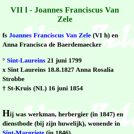
VII l - Joannes Franciscus Van
Zele
fs
Joannes Franciscus Van Zele
(VI h) en
Anna Francisca de Baerdemaecker
°
Sint-Laureins
21 juni 1799
x Sint Laureins 18.8.1827 Anna Rosalia
Strobbe
† St-Kruis (NL) 16 juni 1854
H
ij was werkman, herbergier (in 1847) en
dienstbode (bij zijn huwelijk), wonende in
Sint-Margriete
(in 1846).