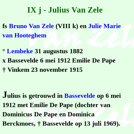
IX j - Julius Van Zele
fs
Bruno Van Zele
(VIII k) en
Julie Marie
van Hooteghem
°
Lembeke
31 augustus 1882
x Bassevelde 6 mei 1912 Emilie De Pape
† Vinkem 23 november 1915
J
ulius is getrouwd in
Bassevelde
op 6 mei
1912 met Emilie De Pape (dochter van
Dominicus De Pape en Dominica
Berckmoes, † Bassevelde op 13 juli 1969).